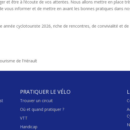
ger et être à l’écoute de vos attentes. Nous allons mettre en place tr
de vous informer et de mettre en avant les bonnes pratiques dans no
e année cyclotouriste 2026, riche de rencontres, de convivialité et de
urisme de l’Hérault
PRATIQUER LE VÉLO
L
st
Trouver un circuit
C
Où et quand pratiquer ?
A
C
VTT
N
Handicap