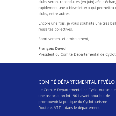
clubs seront reconduites (en juin) afin d’échan
rapidement une « Newsletter » qui permettra 
clubs, entre autres.
Encore une fois, je vous souhaite une très bell
réussites collectives.
Sportivement et amicalement,
François David
Président du Comité Départemental de Cycloto
COMITÉ DÉPARTEMENTAL FFVÉLO
Le Comité Départemental de Cyclotourisme e
une association loi 1901 ayant pour but de
promouvoir la pratique du Cyclotourisme –
Route et VTT – dans le département.