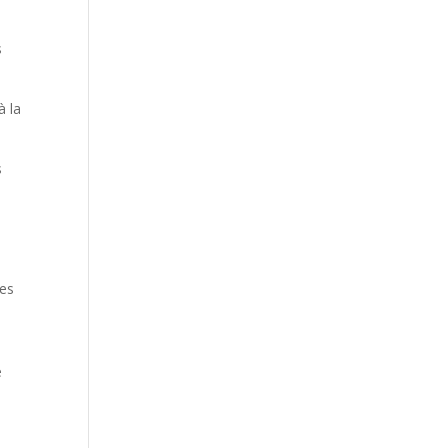
s
à la
s
es
é