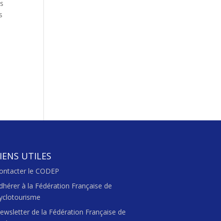
ès
s
IENS UTILES
ontacter le CODEP
dhérer à la Fédération Française de
yclotourisme
ewsletter de la Fédération Française de