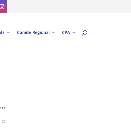
ts
Comité Régional
CPA
e ce
 et