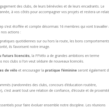
engagement des clubs, de leurs bénévoles et de leurs encadrants. Le
année, à vos côtés pour accompagner vos projets et restera un relai
ep s’est étoffée et compte désormais 16 membres qui vont travailler 
e nos actions :
pratiques quotidiennes sur ou hors la route, les bons comportement
orité, ils favorisent notre image.
 futurs licenciés
, la FFVélo a de grandes ambitions en terme
ns nos clubs si l’on veut séduire de nouveaux licenciés.
es de vélo
et encourager la
pratique féminine
seront également d
ammés (randonnées des clubs, concours d’éducation routière,
e), c’est avant tout une relation de confiance, d’écoute et de proximit
essentiels pour faire évoluer ensemble notre discipline. Les réunions