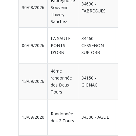
Fabréguoise
04625 -
34690 -
30/08/2026
Souvenir
CLUB
FABREGUES
Thierry
FABREG
Sanchez
LA SAUTE
34460 -
01210 - 
06/09/2026
PONTS
CESSENON-
REINE
D'ORB
SUR-ORB
CESSEN
4ème
06628 -
randonnée
34150 -
13/09/2026
LIBRE
des Deux
GIGNAC
GIGNAC
Tours
Randonnée
06568 -
13/09/2026
34300 - AGDE
des 2 Tours
CLUB A