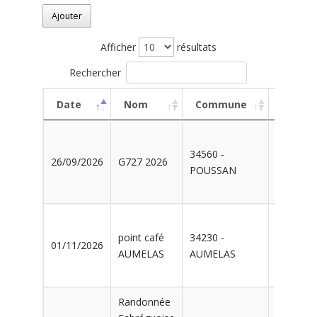
Ajouter
Afficher
résultats
Rechercher
Date
Nom
Commune
Organi
Date
Nom
Commune
Organi
08207 -
34560 -
26/09/2026
G727 2026
CYCLIST
POUSSAN
POUSSA
01347 -
point café
34230 -
01/11/2026
CLUB
AUMELAS
AUMELAS
CLERMO
Randonnée